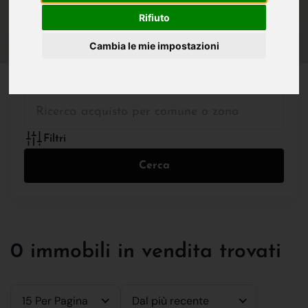
IN VENDITA
IN AFFITTO
Rifiuto
Cambia le mie impostazioni
Tutte le Tipologie
Filtri
Cerca
0 immobili in vendita trovati
15 Per Pagina
Dal più recente