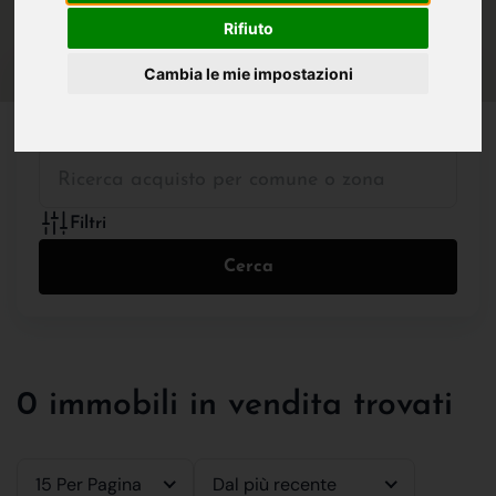
IN VENDITA
IN AFFITTO
Rifiuto
Cambia le mie impostazioni
Tutte le Tipologie
Filtri
Cerca
0 immobili in vendita trovati
15 Per Pagina
Dal più recente