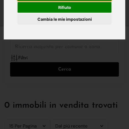
IN VENDITA
IN AFFITTO
Rifiuto
Cambia le mie impostazioni
Tutte le Tipologie
Filtri
Cerca
0 immobili in vendita trovati
15 Per Pagina
Dal più recente