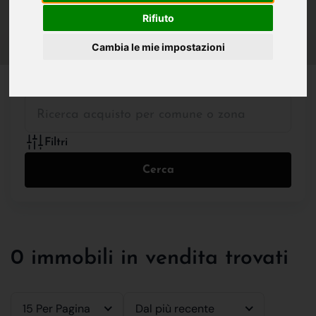
IN VENDITA
IN AFFITTO
Rifiuto
Cambia le mie impostazioni
Tutte le Tipologie
Filtri
Cerca
0 immobili in vendita trovati
15 Per Pagina
Dal più recente