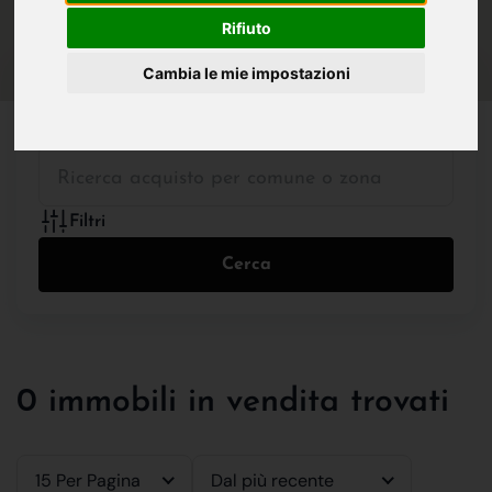
IN VENDITA
IN AFFITTO
Rifiuto
Cambia le mie impostazioni
Tutte le Tipologie
Filtri
Cerca
0 immobili in vendita trovati
15 Per Pagina
Dal più recente