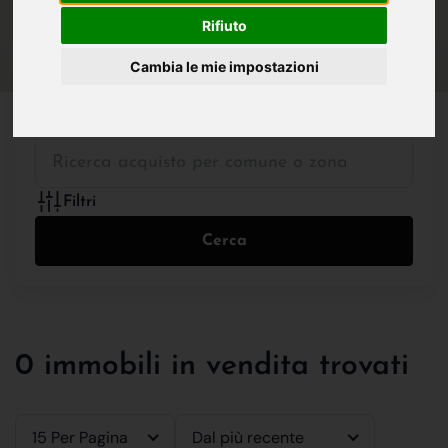
IN VENDITA
IN AFFITTO
Rifiuto
Cambia le mie impostazioni
Tutte le Tipologie
Filtri
Cerca
0 immobili in vendita trovati
15 Per Pagina
Dal più recente