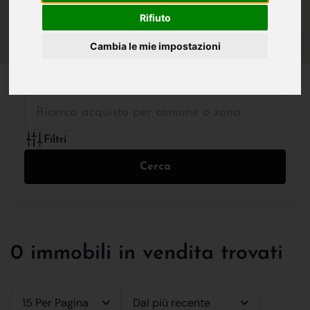
IN VENDITA
IN AFFITTO
Rifiuto
Cambia le mie impostazioni
Tutte le Tipologie
Filtri
Cerca
0 immobili in vendita trovati
15 Per Pagina
Dal più recente