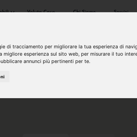
bili
Valuta Casa
Chi Siamo
Servizi
gie di tracciamento per migliorare la tua esperienza di navi
na migliore esperienza sul sito web
,
per misurare il tuo inter
ubblicare annunci più pertinenti per te
.
oni