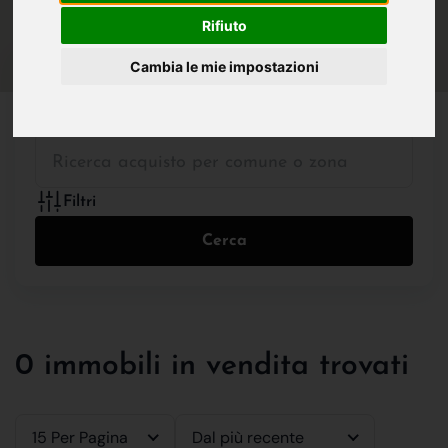
IN VENDITA
IN AFFITTO
Rifiuto
Cambia le mie impostazioni
Tutte le Tipologie
Filtri
Cerca
0 immobili in vendita trovati
15 Per Pagina
Dal più recente