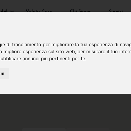
bili
Valuta Casa
Chi Siamo
Servizi
gie di tracciamento per migliorare la tua esperienza di navi
na migliore esperienza sul sito web
,
per misurare il tuo inter
ubblicare annunci più pertinenti per te
.
oni