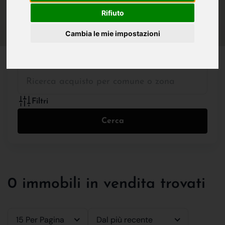
IN VENDITA
IN AFFITTO
Rifiuto
Cambia le mie impostazioni
Tutte le Tipologie
Filtri
Cerca
0 immobili in vendita trovati
15 Per Pagina
Dal più recente