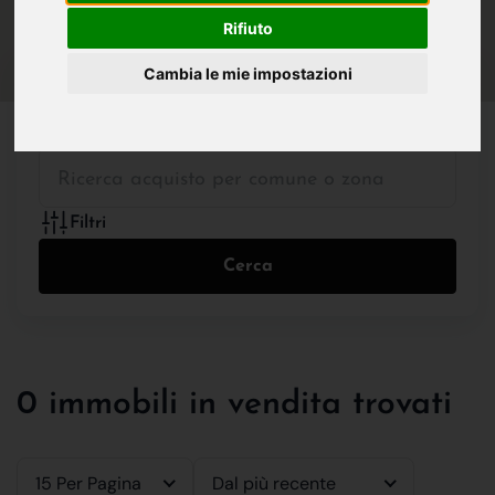
IN VENDITA
IN AFFITTO
Rifiuto
Cambia le mie impostazioni
Tutte le Tipologie
Filtri
Cerca
0 immobili in vendita trovati
15 Per Pagina
Dal più recente