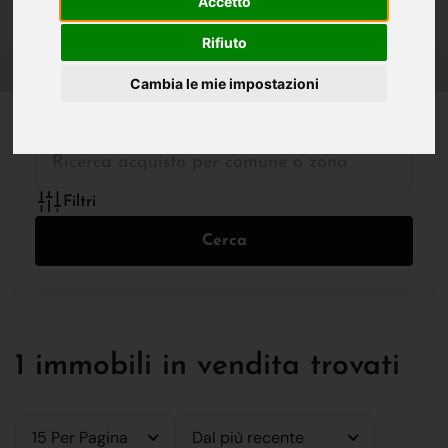
Accetto
IN VENDITA
IN AFFITTO
Rifiuto
Cambia le mie impostazioni
Tutte le Tipologie
Filtri
Cerca
1 immobili in vendita trovati
15 Per Pagina
Dal più recente