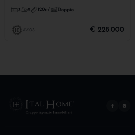
120m
2
3
2
Doppio
€ 228.000
AV103