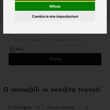
IN VENDITA
IN AFFITTO
Rifiuto
Cambia le mie impostazioni
Tutte le Tipologie
Filtri
Cerca
0 immobili in vendita trovati
15 Per Pagina
Dal più recente