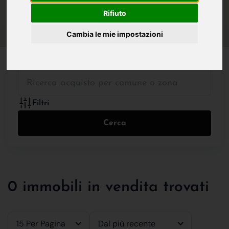
IN VENDITA
IN AFFITTO
Rifiuto
Cambia le mie impostazioni
Tutte le Tipologie
Filtri
Cerca
0 immobili in vendita trovati
15 Per Pagina
Dal più recente