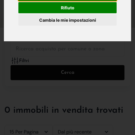
IN VENDITA
IN AFFITTO
Rifiuto
Cambia le mie impostazioni
Tutte le Tipologie
Filtri
Cerca
0 immobili in vendita trovati
15 Per Pagina
Dal più recente