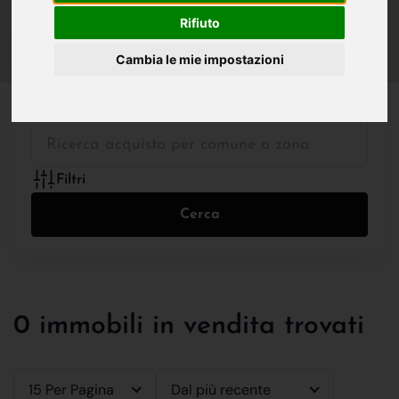
IN VENDITA
IN AFFITTO
Rifiuto
Cambia le mie impostazioni
Tutte le Tipologie
Filtri
Cerca
0 immobili in vendita trovati
15 Per Pagina
Dal più recente