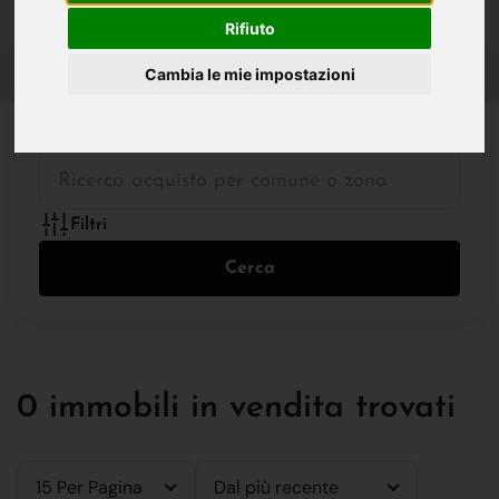
IN VENDITA
IN AFFITTO
Rifiuto
Cambia le mie impostazioni
Tutte le Tipologie
Filtri
Cerca
0 immobili in vendita trovati
15 Per Pagina
Dal più recente