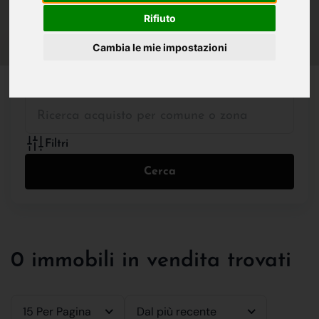
IN VENDITA
IN AFFITTO
Rifiuto
Cambia le mie impostazioni
Tutte le Tipologie
Filtri
Cerca
0 immobili in vendita trovati
15 Per Pagina
Dal più recente