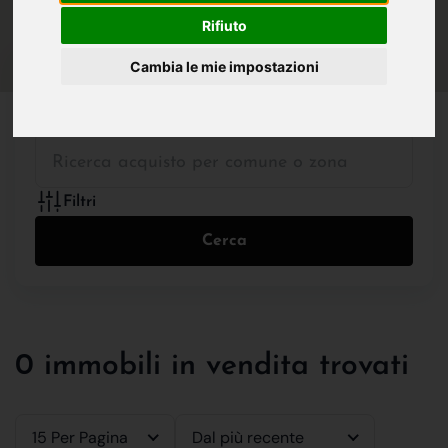
IN VENDITA
IN AFFITTO
Rifiuto
Cambia le mie impostazioni
Tutte le Tipologie
Filtri
Cerca
0 immobili in vendita trovati
15 Per Pagina
Dal più recente