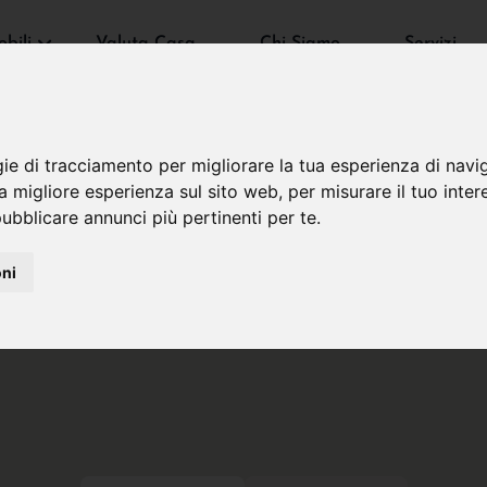
bili
Valuta Casa
Chi Siamo
Servizi
gie di tracciamento per migliorare la tua esperienza di navi
na migliore esperienza sul sito web
,
per misurare il tuo inter
ubblicare annunci più pertinenti per te
.
oni