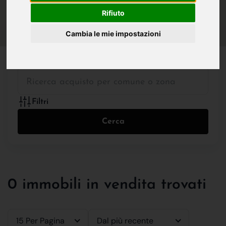
IN VENDITA
IN AFFITTO
Rifiuto
Cambia le mie impostazioni
Tutte le Tipologie
Filtri
Cerca
0 immobili in vendita trovati
15 Per Pagina
Dal più recente