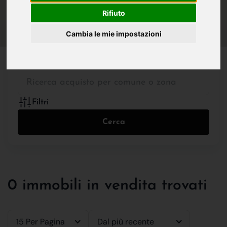
IN VENDITA
IN AFFITTO
Rifiuto
Cambia le mie impostazioni
Tutte le Tipologie
Filtri
Cerca
0 immobili in vendita trovati
15 Per Pagina
Dal più recente