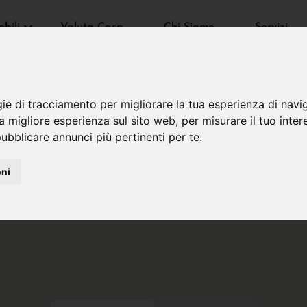
bili
Valuta Casa
Chi Siamo
Servizi
gie di tracciamento per migliorare la tua esperienza di navi
na migliore esperienza sul sito web
,
per misurare il tuo inter
ubblicare annunci più pertinenti per te
.
oni