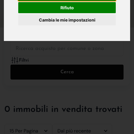
IN VENDITA
IN AFFITTO
Rifiuto
Cambia le mie impostazioni
Tutte le Tipologie
Filtri
Cerca
0 immobili in vendita trovati
15 Per Pagina
Dal più recente