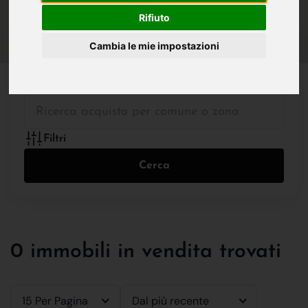
IN VENDITA
IN AFFITTO
Rifiuto
Cambia le mie impostazioni
Tutte le Tipologie
Filtri
Cerca
0 immobili in vendita trovati
15 Per Pagina
Dal più recente