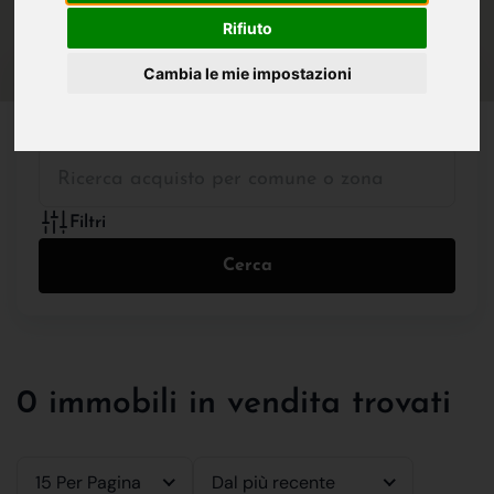
IN VENDITA
IN AFFITTO
Rifiuto
Cambia le mie impostazioni
Tutte le Tipologie
Filtri
Cerca
0 immobili in vendita trovati
15 Per Pagina
Dal più recente