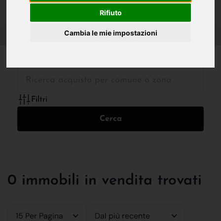
IN VENDITA
IN AFFITTO
Rifiuto
Cambia le mie impostazioni
Tutte le Tipologie
Filtri
Cerca
0 immobili in vendita trovati
15 Per Pagina
Dal più recente