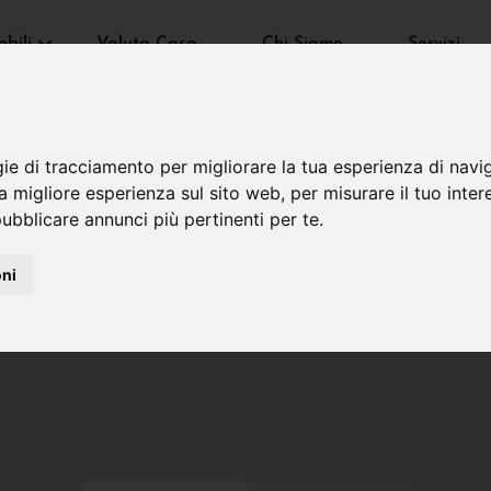
bili
Valuta Casa
Chi Siamo
Servizi
gie di tracciamento per migliorare la tua esperienza di navi
na migliore esperienza sul sito web
,
per misurare il tuo inter
ubblicare annunci più pertinenti per te
.
oni