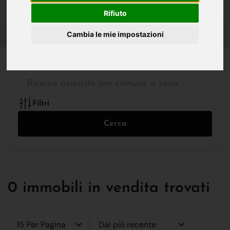
IN VENDITA
IN AFFITTO
Rifiuto
Cambia le mie impostazioni
Tutte le Tipologie
Filtri
Cerca
0 immobili in vendita trovati
15 Per Pagina
Dal più recente