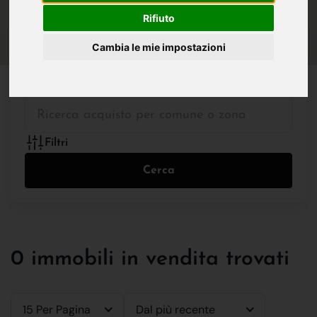
IN VENDITA
IN AFFITTO
Rifiuto
Cambia le mie impostazioni
Tutte le Tipologie
Filtri
Cerca
0 immobili in vendita trovati
15 Per Pagina
Dal più recente