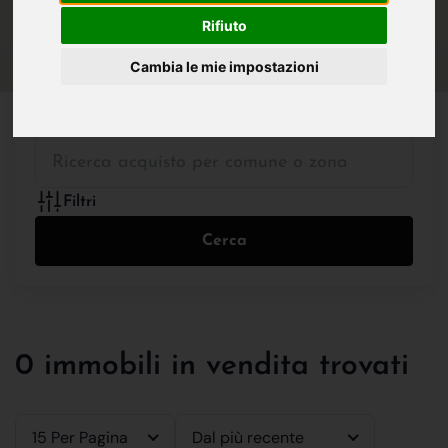
IN VENDITA
IN AFFITTO
Rifiuto
Cambia le mie impostazioni
Tutte le Tipologie
Filtri
Cerca
0 immobili in vendita trovati
15 Per Pagina
Dal più recente