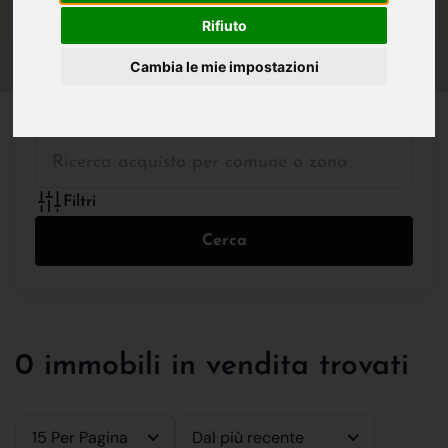
IN VENDITA
IN AFFITTO
Rifiuto
Cambia le mie impostazioni
Tutte le Tipologie
Filtri
Cerca
0 immobili in vendita trovati
15 Per Pagina
Dal più recente