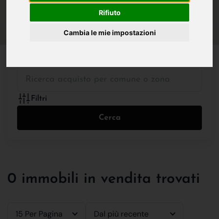
IN VENDITA
IN AFFITTO
Rifiuto
Cambia le mie impostazioni
Tutte le Tipologie
Filtri
Cerca
0 immobili in vendita trovati
15 Per Pagina
Dal più recente