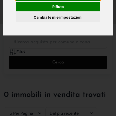
IN VENDITA
IN AFFITTO
Rifiuto
Cambia le mie impostazioni
Tutte le Tipologie
Filtri
Cerca
0 immobili in vendita trovati
15 Per Pagina
Dal più recente