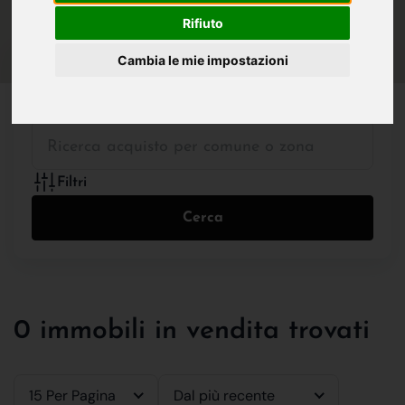
IN VENDITA
IN AFFITTO
Rifiuto
Cambia le mie impostazioni
Tutte le Tipologie
Filtri
Cerca
0 immobili in vendita trovati
15 Per Pagina
Dal più recente