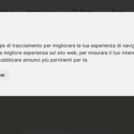
bili
Valuta Casa
Chi Siamo
Servizi
gie di tracciamento per migliorare la tua esperienza di navi
na migliore esperienza sul sito web
,
per misurare il tuo inter
ubblicare annunci più pertinenti per te
.
oni