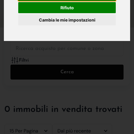
IN VENDITA
IN AFFITTO
Rifiuto
Cambia le mie impostazioni
Tutte le Tipologie
Filtri
Cerca
0 immobili in vendita trovati
15 Per Pagina
Dal più recente