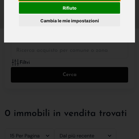
IN VENDITA
IN AFFITTO
Rifiuto
Cambia le mie impostazioni
Tutte le Tipologie
Filtri
Cerca
0 immobili in vendita trovati
15 Per Pagina
Dal più recente