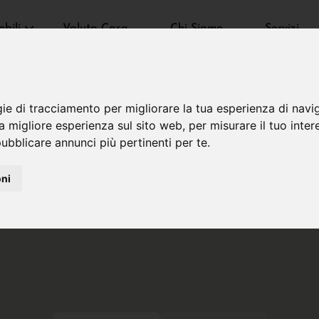
bili
Valuta Casa
Chi Siamo
Servizi
gie di tracciamento per migliorare la tua esperienza di navi
na migliore esperienza sul sito web
,
per misurare il tuo inter
ubblicare annunci più pertinenti per te
.
oni