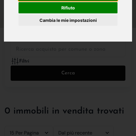
IN VENDITA
IN AFFITTO
Rifiuto
Cambia le mie impostazioni
Tutte le Tipologie
Filtri
Cerca
0 immobili in vendita trovati
15 Per Pagina
Dal più recente