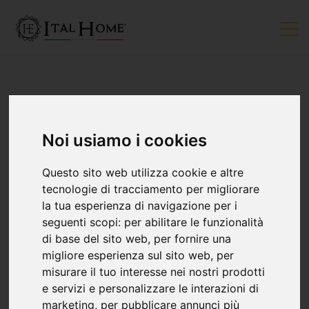
MERCATO IMMOBILIARE
Noi usiamo i cookies
La Casa Più Costosa
Questo sito web utilizza cookie e altre
tecnologie di tracciamento per migliorare
Di Sempre...
la tua esperienza di navigazione per i
seguenti scopi:
per abilitare le funzionalità
di base del sito web
,
per fornire una
Ital Home
30 aprile
migliore esperienza sul sito web
,
per
misurare il tuo interesse nei nostri prodotti
È sempre stata considerata la casa più cara
e servizi e personalizzare le interazioni di
marketing
,
per pubblicare annunci più
del mondo, ma anche la più lussuosa e