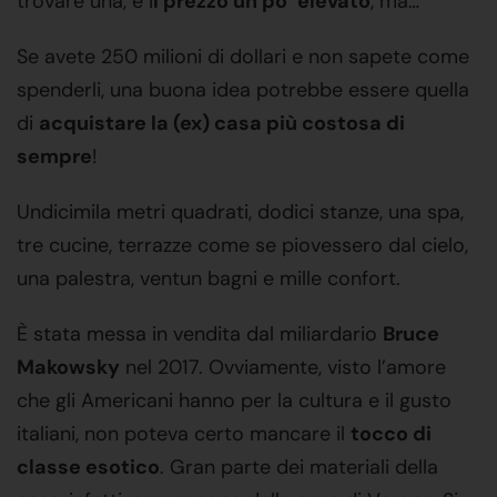
trovare una, è i
l prezzo un po’ elevato
, ma…
Se avete 250 milioni di dollari e non sapete come
spenderli, una buona idea potrebbe essere quella
di
acquistare la (ex) casa più costosa di
sempre
!
Undicimila metri quadrati, dodici stanze, una spa,
tre cucine, terrazze come se piovessero dal cielo,
una palestra, ventun bagni e mille confort.
È stata messa in vendita dal miliardario
Bruce
Makowsky
nel 2017. Ovviamente, visto l’amore
che gli Americani hanno per la cultura e il gusto
italiani, non poteva certo mancare il
tocco di
classe esotico
. Gran parte dei materiali della