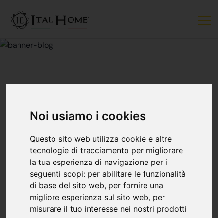
CONSIGLI PER ACQUIRENTI
Noi usiamo i cookies
7 Consigli Per Rendere
Questo sito web utilizza cookie e altre
La Tua Casa Più
tecnologie di tracciamento per migliorare
la tua esperienza di navigazione per i
seguenti scopi:
per abilitare le funzionalità
Accogliente
di base del sito web
,
per fornire una
migliore esperienza sul sito web
,
per
misurare il tuo interesse nei nostri prodotti
Ital Home Bergamo
05 febbraio