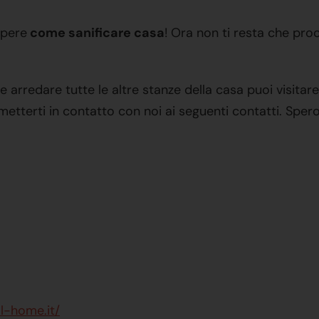
pere
come sanificare casa
! Ora non ti resta che procu
 arredare tutte le altre stanze della casa puoi visitare
terti in contatto con noi ai seguenti contatti. Spero che
l-home.it/