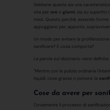
Sebbene questa sia una caratteristica
vita per
ore
o
giorni
, sia su superfic
mesi. Questo perchè, essendo forme di 
appoggiano per, appunto, sopravvivere
Un modo per evitare la proliferazione e
sanificare? E cosa comporta?
La parola sul dizionario viene definit
"Mentre con la pulizia ordinaria l'inte
liquidi, cose grasse o polvere, la
sanif
Cose da avere per sanif
Ovviamente il processo di sanificazi