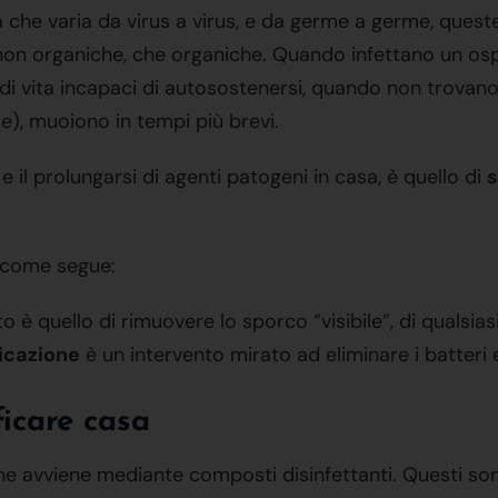
 che varia da virus a virus, e da germe a germe, quest
i non organiche, che organiche. Quando infettano un os
vita incapaci di autosostenersi, quando non trovano asil
), muoiono in tempi più brevi.
 il prolungarsi di agenti patogeni in casa, è quello di
s
a come segue:
nto è quello di rimuovere lo sporco “visibile”, di quals
icazione
è un intervento mirato ad eliminare i batteri e
icare casa
one avviene mediante composti disinfettanti. Questi s