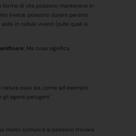
e forme di vita possono mantenersi in
pite invece, possono durare persino
o in cellule viventi (sulle quali si
anificare
. Ma cosa significa
iasi natura esso sia, come ad esempio
 gli agenti patogeni."
ono molto comuni e si possono trovare