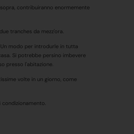
tte sopra, contribuiranno enormemente
n due tranches da mezz'ora.
a. Un modo per introdurle in tutta
ia casa. Si potrebbe persino imbevere
o presso l'abitazione.
tissime volte in un giorno, come
 di condizionamento.