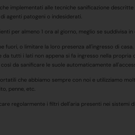
re, che implementati alle tecniche sanificazione descri
di agenti patogeni o indesiderati.
bienti per almeno 1 ora al giorno, meglio se suddivisa i
pe fuori, o limitare la loro presenza all'ingresso di cas
le da tutti i lati non appena si fa ingresso nella propr
 così da sanificare le suole automaticamente all'access
i portatili che abbiamo sempre con noi e utilizziamo mol
ito, penne, etc.
care regolarmente i filtri dell'aria presenti nei sistemi