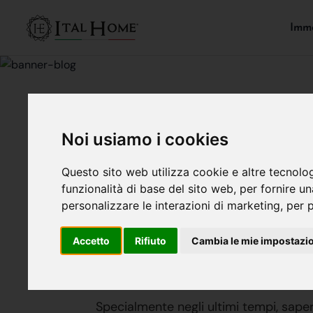
Immo
Noi usiamo i cookies
MERCATO IMMOBILIARE
Questo sito web utilizza cookie e altre tecnolo
Come Sanifica
funzionalità di base del sito web
,
per fornire u
personalizzare le interazioni di marketing
,
per p
Ital Home Bergamo
12 marzo
Accetto
Rifiuto
Cambia le mie impostazi
Ecco i motivi e i modi 
Specialmente negli ultimi tempi, sap