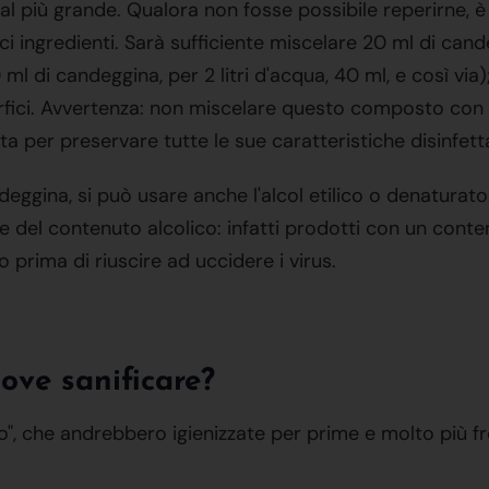
al più grande. Qualora non fosse possibile reperirne, 
i ingredienti. Sarà sufficiente miscelare 20 ml di cand
 10 ml di candeggina, per 2 litri d'acqua, 40 ml, e così 
rfici. Avvertenza: non miscelare questo composto con ne
 per preservare tutte le sue caratteristiche disinfetta
deggina, si può usare anche l'alcol etilico o denaturato
le del contenuto alcolico: infatti prodotti con un cont
prima di riuscire ad uccidere i virus.
ove sanificare?
to", che andrebbero igienizzate per prime e molto più f