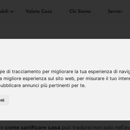
bili
Valuta Casa
Chi Siamo
Servizi
gie di tracciamento per migliorare la tua esperienza di navi
re Casa
na migliore esperienza sul sito web
,
per misurare il tuo inter
ubblicare annunci più pertinenti per te
.
oni
per diventare un esperto di come sa
ere
come
sanificare
casa
può tradursi non solo nell'