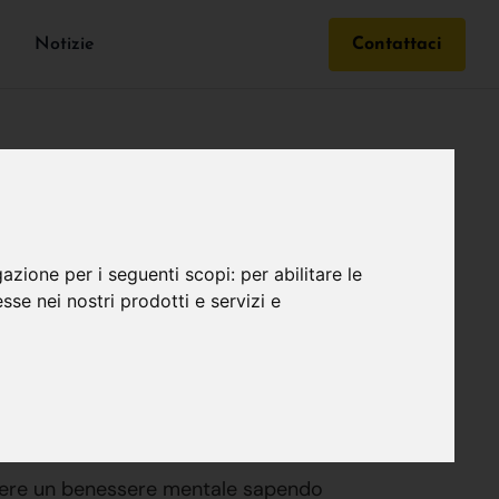
Notizie
Contattaci
gazione per i seguenti scopi:
per abilitare le
esse nei nostri prodotti e servizi e
nificare casa!
avere un benessere mentale sapendo