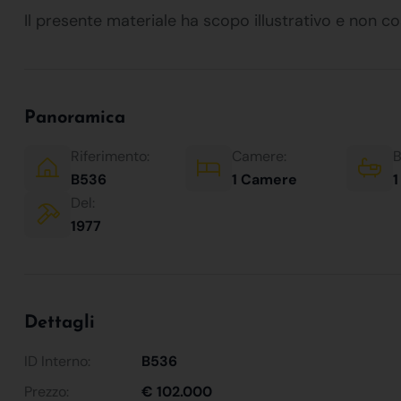
Il presente materiale ha scopo illustrativo e non co
Panoramica
Riferimento:
Camere:
B
B536
1 Camere
1
Del:
1977
Dettagli
ID Interno:
B536
Prezzo:
€ 102.000