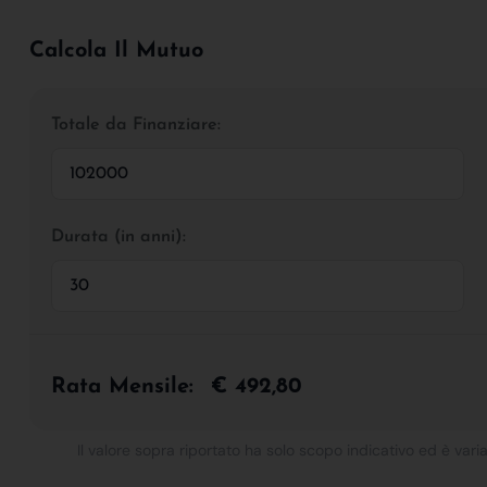
Calcola Il Mutuo
Totale da Finanziare:
Durata (in anni):
Rata Mensile:
€ 492,80
Il valore sopra riportato ha solo scopo indicativo ed è varia