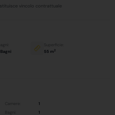
stituisce vincolo contrattuale
agni:
Superficie:
2
 Bagni
55 m
Camere:
1
Bagni:
1