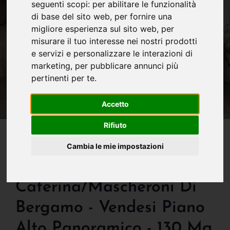
seguenti scopi:
per abilitare le funzionalità
di base del sito web
,
per fornire una
migliore esperienza sul sito web
,
per
misurare il tuo interesse nei nostri prodotti
e servizi e personalizzare le interazioni di
marketing
,
per pubblicare annunci più
pertinenti per te
.
Accetto
Rifiuto
IN VENDITA
Super Affare! Quartiere
Cambia le mie impostazioni
Borgo S.
Caterina/mascheroni Di
Bergamo - Vendesi Piano
Alto Panoramico - 130 Mq