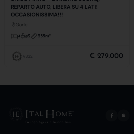
REPARTO AUTO, LIBERA SU 4 LATI!
OCCASIONISSIMA!!!
Gorle
235m
2
4
2
€ 279.000
V332