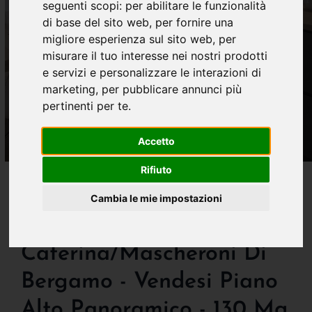
seguenti scopi:
per abilitare le funzionalità
di base del sito web
,
per fornire una
migliore esperienza sul sito web
,
per
misurare il tuo interesse nei nostri prodotti
e servizi e personalizzare le interazioni di
marketing
,
per pubblicare annunci più
pertinenti per te
.
Accetto
Rifiuto
IN VENDITA
Super Affare! Quartiere
Cambia le mie impostazioni
Borgo S.
Caterina/mascheroni Di
Bergamo - Vendesi Piano
Alto Panoramico - 130 Mq