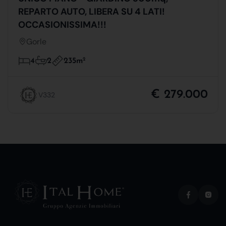
REPARTO AUTO, LIBERA SU 4 LATI!
OCCASIONISSIMA!!!
Gorle
235m
2
4
2
€ 279.000
V332