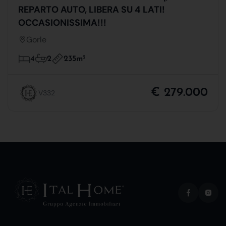
REPARTO AUTO, LIBERA SU 4 LATI!
OCCASIONISSIMA!!!
Gorle
235m
2
4
2
€ 279.000
V332