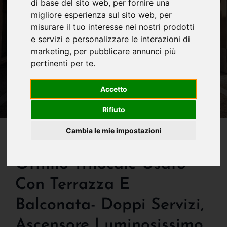
di base del sito web
,
per fornire una
migliore esperienza sul sito web
,
per
misurare il tuo interesse nei nostri prodotti
e servizi e personalizzare le interazioni di
marketing
,
per pubblicare annunci più
pertinenti per te
.
Accetto
Rifiuto
IN VENDITA
Cambia le mie impostazioni
In Arrivo ... Centralissimo
Ottimo Trilocale Usato
Con Terrazza E
Balconata- Doppi Servizi,
Ascensore Luminosissimo.