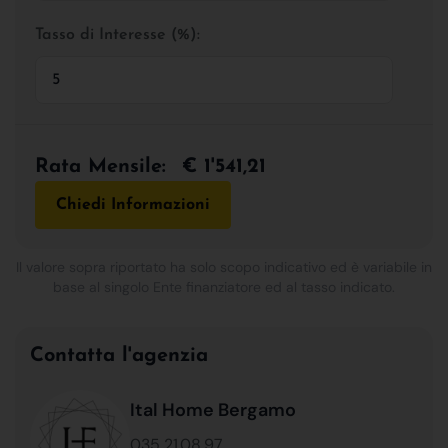
Tasso di Interesse (%):
Rata Mensile:
€ 1'541,21
Chiedi Informazioni
Il valore sopra riportato ha solo scopo indicativo ed è variabile in
base al singolo Ente finanziatore ed al tasso indicato.
Contatta l'agenzia
Ital Home Bergamo
035 21.08.97