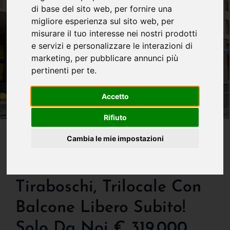
di base del sito web
,
per fornire una
migliore esperienza sul sito web
,
per
misurare il tuo interesse nei nostri prodotti
e servizi e personalizzare le interazioni di
marketing
,
per pubblicare annunci più
pertinenti per te
.
Accetto
Rifiuto
IN VENDITA
Cambia le mie impostazioni
Vendesi Direttamente
Sull'isola Pedonale Di Via
Tiraboschi, Trilocale Con
Balcone Libero Subito!
Solo Da Noi € 319.000