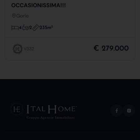
OCCASIONISSIMA!!!
Gorle
235m
2
4
2
€ 279.000
V332