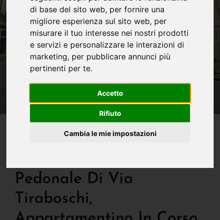
di base del sito web
,
per fornire una
migliore esperienza sul sito web
,
per
misurare il tuo interesse nei nostri prodotti
e servizi e personalizzare le interazioni di
marketing
,
per pubblicare annunci più
pertinenti per te
.
Accetto
Rifiuto
IN VENDITA
Cambia le mie impostazioni
Occasionissima! Vendesi
Direttamente Sull'isola
Pedonale Di Via
Tiraboschi,
Appartamentino In Corso